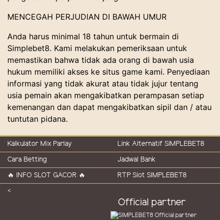
MENCEGAH PERJUDIAN DI BAWAH UMUR
Anda harus minimal 18 tahun untuk bermain di
Simplebet8. Kami melakukan pemeriksaan untuk
memastikan bahwa tidak ada orang di bawah usia
hukum memiliki akses ke situs game kami. Penyediaan
informasi yang tidak akurat atau tidak jujur tentang
usia pemain akan mengakibatkan perampasan setiap
kemenangan dan dapat mengakibatkan sipil dan / atau
tuntutan pidana.
Kalkulator Mix Parlay
Link Alternatif SIMPLEBET8
Cara Betting
Jadwal Bank
🔥 INFO SLOT GACOR 🔥
RTP Slot SIMPLEBET8
<
Official partner