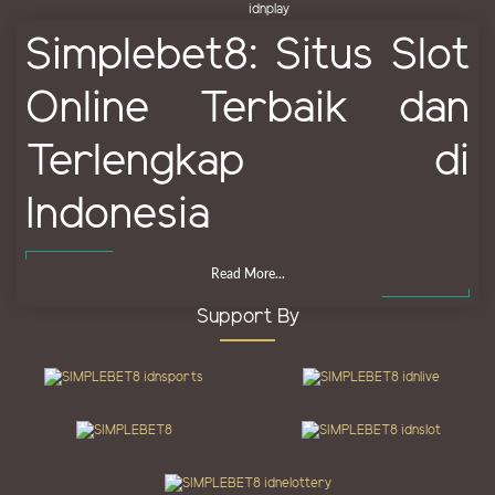
Simplebet8: Situs Slot
Online Terbaik dan
Terlengkap di
Indonesia
Read More...
Support By