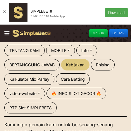
×
SIMPLEBET8
Download
SIMPLEBET8 Mobile App
MASUK
DAFTAR
TENTANG KAMI
MOBILE
Info
BERTANGGUNG JAWAB
Kebijakan
Phising
Kalkulator Mix Parlay
Cara Betting
video-website
🔥 INFO SLOT GACOR 🔥
RTP Slot SIMPLEBET8
Kami ingin pemain kami untuk bersenang-senang