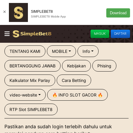
×
SIMPLEBET8
Download
SIMPLEBET8 Mobile App
MASUK
DAFTAR
TENTANG KAMI
MOBILE
Info
BERTANGGUNG JAWAB
Kebijakan
Phising
Kalkulator Mix Parlay
Cara Betting
video-website
🔥 INFO SLOT GACOR 🔥
RTP Slot SIMPLEBET8
Pastikan anda sudah login terlebih dahulu untuk