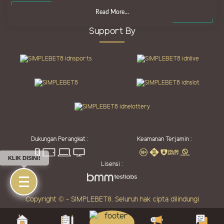
Read More...
Support By
Dukungan Perangkat :
Keamanan Terjamin :
KLIK DISINI!
Lisensi :
Copyright © - SIMPLEBET8. Seluruh hak cipta dilindungi