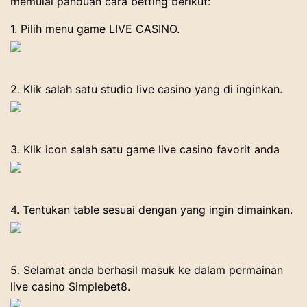
memulai panduan cara betting berikut:
1. Pilih menu game LIVE CASINO.
2. Klik salah satu studio live casino yang di inginkan.
3. Klik icon salah satu game live casino favorit anda
4. Tentukan table sesuai dengan yang ingin dimainkan.
5. Selamat anda berhasil masuk ke dalam permainan
live casino Simplebet8.